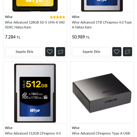
Wise
Wise
Wise Advanced 128GB SD-S UHS-II V60
Wise Advanced 1TB CFexpress 4.0 Type
SDXC Hafıza Kartı
A Hafıza Kartı
7.284
50.989
TL
TL
Sepete Ekle
Sepete Ekle
Wise
Wise
Wise Advanced 512GB CFexpress 4.0
Wise Advanced CFexpress Type A USB-