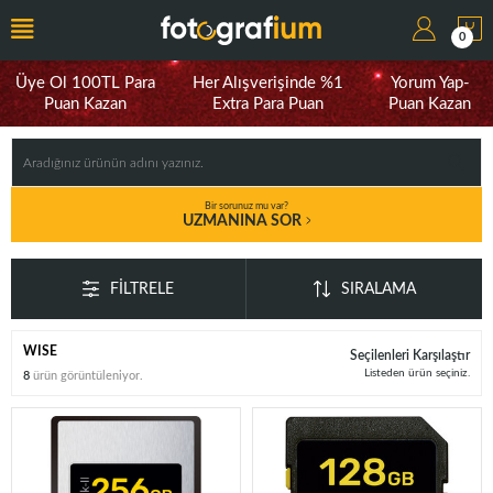
0
Üye Ol 100TL Para
Her Alışverişinde %1
Yorum Yap-
Puan Kazan
Extra Para Puan
Puan Kazan
Bir sorunuz mu var?
UZMANINA SOR
FILTRELE
SIRALAMA
WISE
Seçilenleri Karşılaştır
Listeden ürün seçiniz.
8
ürün görüntüleniyor.