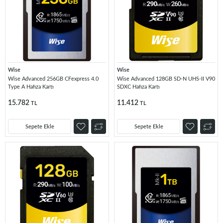
Wise
Wise
Wise Advanced 256GB CFexpress 4.0
Wise Advanced 128GB SD-N UHS-II V90
Type A Hafıza Kartı
SDXC Hafıza Kartı
15.782
11.412
TL
TL
Sepete Ekle
Sepete Ekle