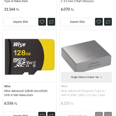
Type A Hafıza Kartı
C 3.2 Gen 2 Kart Okuyucu
31.564
6.070
TL
TL
Sepete Ekle
Sepete Ekle
Stoğa Gelince Haber Ver
Wise
Wise
Wise Advanced 128GB microSDXC
Wise Advanced CFexpress Type A /
UHS-II V60 Hafıza Kartı
UHS-II SDXC USB-C 3.2 Gen 2 Kart
Okuyucu
6.556
8.255
TL
TL
Sepete Ekle
Stokta Kalmadı