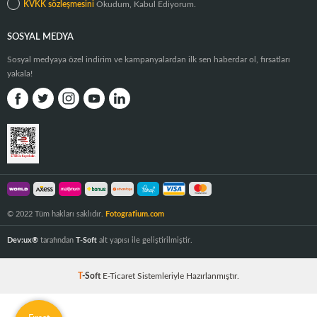
KVKK sözleşmesini
Okudum, Kabul Ediyorum.
SOSYAL MEDYA
Sosyal medyaya özel indirim ve kampanyalardan ilk sen haberdar ol, fırsatları
yakala!
© 2022 Tüm hakları saklıdır.
Fotografium.com
Dev:ux®
tarafından
T-Soft
alt yapısı ile geliştirilmiştir.
T
-Soft
E-Ticaret
Sistemleriyle Hazırlanmıştır.