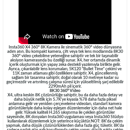
Insta360 X4 360° 8K Kamera ile sinematik 360° video dünyasına
adım atın. Bu kompakt kamera, çift veya tek lens modlarında 8K30
360° video çekebilme yeteneğine sahiptir ve tek bir taşınabilir
aksiyon kamerasında bu özelliği sunar. X4, her ortamda dinamik
içerik oluşturmak için yapay zeka destekli yazılımıyla birlikte gelir.
Ayrıca, çıkarılabilir lens korumaları, 5K120 "Bullet Time" çekimi ve
11K zaman atlaması gibi özelliklere sahiptir. X4, güncellenmiş
sağlam bir tasarıma sahiptir, doğal olarak 10 metreye kadar su
geçirmezdir ve artırılmış çalışma süresi için yükseltilmiş şarj edilebilir
2290mAh pil içerir.
8K30 360° Video
X4, ultra keskin 8K çözünürlüğe sahiptir, bu da daha fazla detay ve
daha büyük netlik için 5.7K'ye kıyasla %78 daha fazla piksel
anlamına gelir ve yeniden çerçeveleme videoları, standart kamera
görüntüleriyle daha kolay eşleşen düzenlemeler için daha net hale
gelir. Yüksek kaliteli H.265 sıkıştırma ile çekilen görüntüler
sayesinde, 8K dosyaları Insta360 uygulaması veya Insta360 Stüdyo
kullanılarak düzenlemek için yeterince küçüktür.NOT: 8K'da çekim
yapmak, daha düşük çözünürlüklerden daha fazla güç tüketir. 8K'da