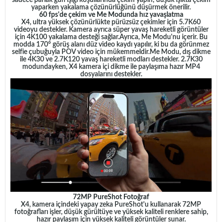
sadece parlak gün ışığı koşullarında çekim yapın; düşük ışıkta çekim
yaparken yakalama çözünürlüğünü düşürmek önerilir.
60 fps'de çekim ve Me Modunda hız yavaşlatma
X4, ultra yüksek çözünürlükte pürüzsüz çekimler için 5.7K60
videoyu destekler. Kamera ayrıca süper yavaş hareketli görüntüler
için 4K100 yakalama desteği sağlar.Ayrıca, Me Modu'nu içerir. Bu
modda 170° görüş alanı düz video kaydı yapılır, ki bu da görünmez
selfie çubuğuyla POV video için mükemmeldir.Me Modu, dış dikme
ile 4K30 ve 2.7K120 yavaş hareketli modları destekler. 2.7K30
modundayken, X4 kamera içi dikme ile paylaşıma hazır MP4
dosyalarını destekler.
72MP PureShot Fotoğraf
X4, kamera içindeki yapay zeka PureShot'u kullanarak 72MP
fotoğrafları işler, düşük gürültüye ve yüksek kaliteli renklere sahip,
hazır paylaşım için yüksek kaliteli görüntüler sunar.