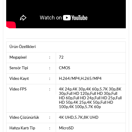
Ürün Özellikleri
Megapixel
:
72
Sensör Tipi
:
CMOS
Video Kayıt
:
H.264/MP4,H.265/MP4
Video FPS
:
4K 24p,4K 30p,4K 60p,5.7K 30p,8K
30p,Full HD 120p,Full HD 30p,Full
HD 60p,Full HD 24p,Full HD 25p,Full
HD 50p,4K 25p,4K 50p,Full HD
100p,4K 100p,5.7K 60p
Video Çözünürlük
:
4K UHD,5.7K,8K UHD
Hafıza Kartı Tip
:
MicroSD