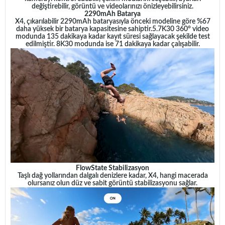
değiştirebilir, görüntü ve videolarınızı önizleyebilirsiniz.
2290mAh Batarya
X4, çıkarılabilir 2290mAh bataryasıyla önceki modeline göre %67
daha yüksek bir batarya kapasitesine sahiptir.
5.7K30 360° video
modunda 135 dakikaya kadar kayıt süresi sağlayacak şekilde test
edilmiştir. 8K30 modunda ise 71 dakikaya kadar çalışabilir.
FlowState Stabilizasyon
Taşlı dağ yollarından dalgalı denizlere kadar, X4, hangi macerada
olursanız olun düz ve sabit görüntü stabilizasyonu sağlar.