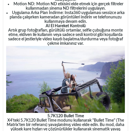
Motion ND: Motion ND etkisini elde etmek için gerçek filtreler
kullanmadan sinema ND filtrelerini uygulayın.
Uygulama Arka Plan İndirme: Insta360 uygulaması sessizce arka
planda çalışırken kameradan görüntüleri indirin ve telefonunuzu
kullanmaya devam edin.
AI El Hareket Kontrolü
Artık grup fotoğrafları, gürültülü ortamlar, selfie çubuğuna monte
etme, eldiven ile kullanım veya sadece sesli kontrol gibi koşullarda
sadece el jestleriyle video kaydı başlatma/durdurma veya fotoğraf
çekme imkanınız var.
5.7K120 Bullet Time
X4'teki 5.7K120 Bullet Time modunu kullanarak "Bullet Time" (The
Matrix'ten bir referans) yavaşlatılmış video elde edin. Bu mod, daha
yüksek kare hızları ve çözünürlükler kullanarak sinematik yavaş