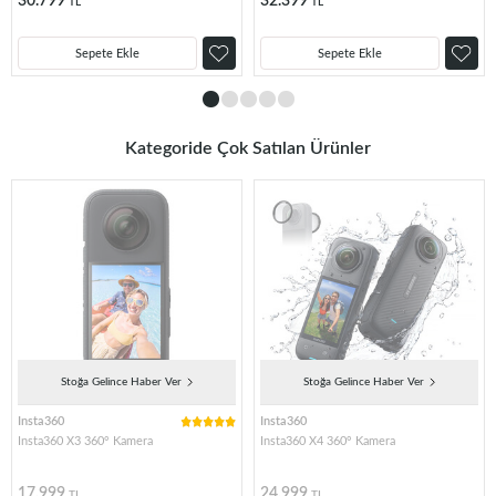
30.799
32.399
TL
TL
Sepete Ekle
Sepete Ekle
Kategoride Çok Satılan Ürünler
Stoğa Gelince Haber Ver
Stoğa Gelince Haber Ver
Insta360
Insta360
Insta360 X3 360° Kamera
Insta360 X4 360° Kamera
17.999
24.999
TL
TL