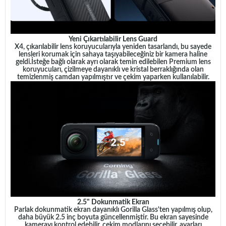
Yeni Çıkartılabilir Lens Guard
X4, çıkarılabilir lens koruyucularıyla yeniden tasarlandı, bu sayede
lensleri korumak için sahaya taşıyabileceğiniz bir kamera haline
geldi.
İsteğe bağlı olarak ayrı olarak temin edilebilen Premium lens
koruyucuları, çizilmeye dayanıklı ve kristal berraklığında olan
temizlenmiş camdan yapılmıştır ve çekim yaparken kullanılabilir.
2.5" Dokunmatik Ekran
Parlak dokunmatik ekran dayanıklı Gorilla Glass'ten yapılmış olup,
daha büyük 2.5 inç boyuta güncellenmiştir. Bu ekran sayesinde
kamerayı kontrol edebilir, çekim modlarını seçebilir, ayarları