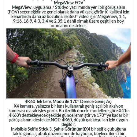
MegaView FOV
MegaView, uygulama / Stüdyo yazılımında yeni bir görüş alanı
(FOV) seçeneğidir ve genel olarak daha yüksek görüntü kalitesi için
kenarlarda daha az bozulma ile 360° video işler.
MegaView, 1:1,
9:16, 16:9, 4:3, 3:4 ve 2.35:1 dahil olmak üzere çeşitli en boy
oranlarını destekler.
4K60 Tek Lens Modu ile 170° Derece Geniş Açı
X4 kamera, yalnızca bir lens kullanarak geniş açılı bir aksiyon
kamerası olarak işlev görür. Bu özellik önceki modellere göre X4'te
4K60'ı destekleyecek şekilde güncellenmiştir ve 170°'ye kadar bir
görüş alanını destekler.
NOT: 4K60, düşük ışık koşulları için uygun
değildir.
Invisible Selfie Stick 3. Şahıs Görünümü
X4 bir selfie çubuğuna
takıldığında, çubuk düzenlemende kaybolur, böylece ikinci bir