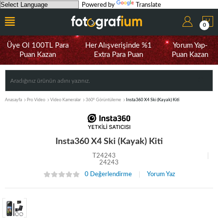
Powered by
Translate
0
Üye Ol 100TL Para
Her Alışverişinde %1
Yorum Yap-
Puan Kazan
Extra Para Puan
Puan Kazan
Anasayfa
Pro Video
Video Kameralar
360° Görüntüleme
Insta360 X4 Ski (Kayak) Kiti
Insta360 X4 Ski (Kayak) Kiti
T24243
24243
0 Değerlendirme
Yorum Yaz