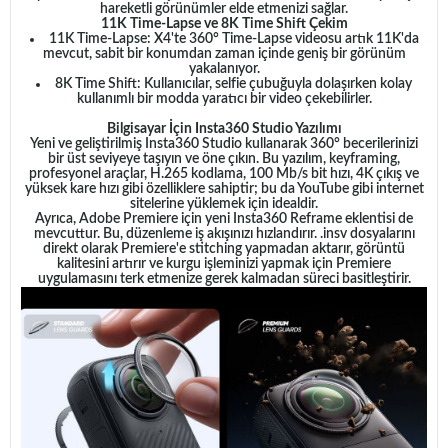
hareketli görünümler elde etmenizi sağlar.
11K Time-Lapse ve 8K Time Shift Çekim
11K Time-Lapse: X4'te 360° Time-Lapse videosu artık 11K'da
mevcut, sabit bir konumdan zaman içinde geniş bir görünüm
yakalanıyor.
8K Time Shift: Kullanıcılar, selfie çubuğuyla dolaşırken kolay
kullanımlı bir modda yaratıcı bir video çekebilirler.
Bilgisayar İçin Insta360 Studio Yazılımı
Yeni ve geliştirilmiş Insta360 Studio kullanarak 360° becerilerinizi
bir üst seviyeye taşıyın ve öne çıkın. Bu yazılım, keyframing,
profesyonel araçlar, H.265 kodlama, 100 Mb/s bit hızı, 4K çıkış ve
yüksek kare hızı gibi özelliklere sahiptir; bu da YouTube gibi internet
sitelerine yüklemek için idealdir.
Ayrıca, Adobe Premiere için yeni Insta360 Reframe eklentisi de
mevcuttur. Bu, düzenleme iş akışınızı hızlandırır. .insv dosyalarını
direkt olarak Premiere'e stitching yapmadan aktarır, görüntü
kalitesini artırır ve kurgu işleminizi yapmak için Premiere
uygulamasını terk etmenize gerek kalmadan süreci basitleştirir.