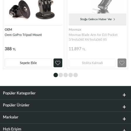
Stoğa Gelince Haber Ver
OEM
Movmax
Oem GoPro Tripod Mount
Movmax Blade Arm for DJI Pocket
3/Insta360 X4/Insta360 X5
388
11.897
TL
TL
Sepete Ekle
Stokta Kalmadı
Popüler Kategoriler
Popüler Ürünler
Markalar
Hızlı Erişim