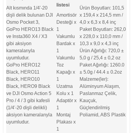
listesi
Alt kısmında 1/4'-20
Ürün Boyutları: 101,5
dişli delik bulunan DJI
Amortisör
x 159,4 x 214,5 mm /
Osmo Pocket 3,
Desteği x
4,0 x 6,3 x 8,4 inç
GoPro HERO13 Black
1
Paket Boyutları: 262,0
ve Insta360 X4 / X3
Vakumlu
x 228,0 x 110,0 mm /
gibi aksiyon
Bardak x
10,3 x 9,0 x 4,3 inç
kameralarıyla
1
Ürün Ağırlığı: 720,0 ±
uyumludur.
Vakumlu
5,0 g / 25,4 ± 0,2 oz
GoPro HERO12
Toz
Paket Ağırlığı: 1260.0
Black, HERO11
Kapağı x
± 5.0g / 44.4 ± 0.2oz
Black, HERO10
1
Malzeme(ler):
Black, HERO9 Black
Uzatma
Alüminyum Alaşım,
ve DJI Osmo Action 5
Kolu x 1
Paslanmaz Çelik,
Pro / 4 / 3 gibi kafesli
Adaptör x
Kauçuk,
(1/4'-20 dişli delikli)
1
Güçlendirilmiş
aksiyon kameralarıyla
Montaj
Poliamid, ABS Plastik
uyumludur.
Plakası x
1