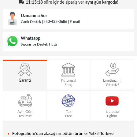
11:15:17
süre içinde sipariş ver
aynı gün kargoda!
Uzmanına Sor
Canlı Destek
850-433-3686
E-mail
Whatsapp
Sipariş ve Destek Hattı
Garanti
Kurumsal
Limitiniz mi
Satış
Yetersiz?
Aynı Gün
Tax
Ücretsiz
Teslimat
Free
Eğitim
Fotografium'dan alacağınız bütün ürünler Yetkili Türkiye