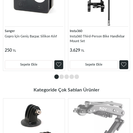
Sanger
Insta360
Gopro İçin Geniş Bacpac Silikon Kılıf
Insta360 Third-Person Bike Handlebar
Mount Set
250
3.629
TL
TL
Sepete Ekle
Sepete Ekle
Kategoride Çok Satılan Ürünler