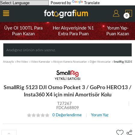
Powered by
Translate
0
Üye Ol 100TL Para
Her Alışverişinde %1
Yorum Yap-
Puan Kazan
Extra Para Puan
Puan Kazan
Anasayfa
Pro Video
Video Kameralar
Aksiyon Kamera Aksesuarları
Diğer Aksesuarlar
SmallRig 5123 DJI
SmallRig 5123 DJI Osmo Pocket 3 / GoPro HERO13 /
Insta360 X4 için mini Amortisör Kolu
T27267
FDCA68809
0 Değerlendirme
Yorum Yaz