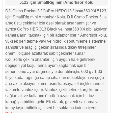
5123 için SmallRig mini Amortisör Kolu
DJI Osmo Pocket 3 / GoPro HERO13 / Insta360 X4 5123
için SmallRig mini Amortisör Kolu, DJI Osmo Pocket 3 ile
araç üstü çekimler için özel olarak tasarlanmıştır ve
ayrıca GoPro HERO13 Black ve Insta360 X4 gibi aksiyon
kameralarını takmak için bir adaptör içerir. Amortisör kolu,
yüksek geri tepme yayı ve hidrolik sönümleme sistemine
sahiptir ve araç içi çekim sırasında dikey titreşimleri
önemli ölçüde azaltarak sabit çekimler sunar.
Kol, zorlu çekim ortamları için uygun hale getirerek
değişen yol koşullarına uyum sağlamak için bir
sönümleme ayar düğmesiyle donatılmıştır. 600 g / 1,33
lb'ye kadar ağırlığa sahip cihazları destekleyen ve çoğu
ana akım aksiyon kamerasını kapsayan 4 inçlik manuel
vakumlu vantuz içerir. Vantuz, çizilmelere karşı koruma
sağlamak ve kullanım ömrünü uzatmak için bir toz
kapağıyla birlikte gelir. Ek olarak, güvenli saklama ve
kolay taşınabilirlik için sert bir saklama kutusu içerir.