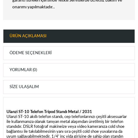
garanti süreleri içersinde Yetkili Servislerde ücretsiz bakım ve
onarımı yapılmaktadır..
ÜRÜN AÇIKLAMASI
ÖDEME SEÇENEKLERI
YORUMLAR (0)
SIZE ULAŞALIM
Ulanzi ST-10 Telefon Tripod Standı Metal / 2031
Ulanzi ST-10 akıllı telefon standı, cep telefonlarınızı çeşitli aksesuarlar
ile kullanmanıza olanak tanıyan metal alaşımdan üretilmiş bir telefon
standıdır. DSLR fotoğraf makineize veya video kameranıza cold shoe
bağlantısı ile takılabilmesinin yanı sıra çeşitli cold shoe yuvalarına da
uyum sağlayabilmektedir. 1/4' inç vida girişine de sahip olan standın