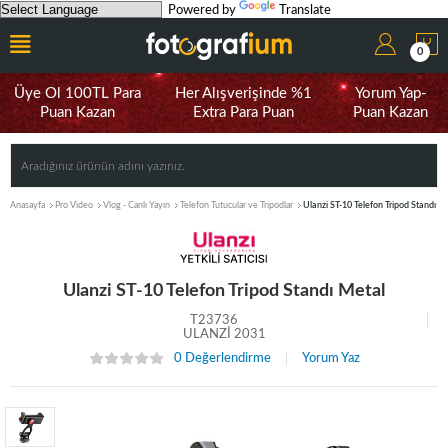
Powered by
Translate
0
Üye Ol 100TL Para
Her Alışverişinde %1
Yorum Yap-
Puan Kazan
Extra Para Puan
Puan Kazan
Anasayfa
Pro Video
Vlog - Canlı Yayın
Telefon Tutucular ve Tripodlar
Ulanzi ST-10 Telefon Tripod Standı M
Ulanzi ST-10 Telefon Tripod Standı Metal
T23736
ULANZİ 2031
0 Değerlendirme
Yorum Yaz