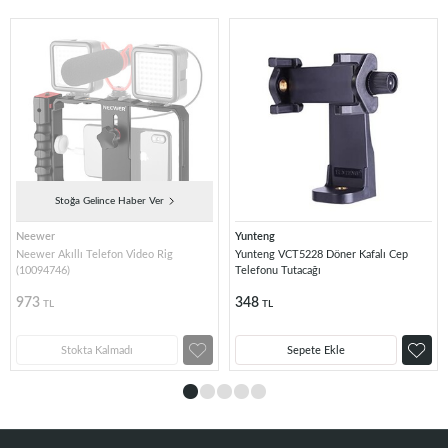
Stoğa Gelince Haber Ver
Neewer
Yunteng
Neewer Akıllı Telefon Video Rig
Yunteng VCT5228 Döner Kafalı Cep
(10094746)
Telefonu Tutacağı
973
348
TL
TL
Stokta Kalmadı
Sepete Ekle