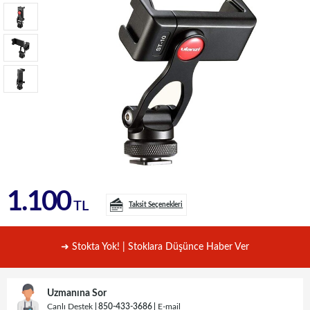
1.100
TL
Taksit Seçenekleri
➜ Stokta Yok! | Stoklara Düşünce Haber Ver
Uzmanına Sor
Canlı Destek
850-433-3686
E-mail