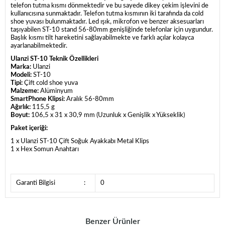
telefon tutma kısmı dönmektedir ve bu sayede dikey çekim işlevini de
kullanıcısına sunmaktadır. Telefon tutma kısmının iki tarafında da cold
shoe yuvası bulunmaktadır. Led ışık, mikrofon ve benzer aksesuarları
taşıyabilen ST-10 stand 56-80mm genişliğinde telefonlar için uygundur.
Başlık kısmı tilt hareketini sağlayabilmekte ve farklı açılar kolayca
ayarlanabilmektedir.
Ulanzi ST-10 Teknik Özellikleri
Marka:
Ulanzi
Modeli:
ST-10
Tipi:
Çift cold shoe yuva
Malzeme:
Alüminyum
SmartPhone Klipsi:
Aralık 56-80mm
Ağırlık:
115,5 g
Boyut:
106,5 x 31 x 30,9 mm (Uzunluk x Genişlik x Yükseklik)
Paket içeriği:
1 x Ulanzi ST-10 Çift Soğuk Ayakkabı Metal Klips
1 x Hex Somun Anahtarı
Garanti Bilgisi
:
0
Benzer Ürünler