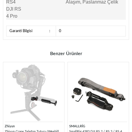
RS4
Alaşım, Paslanmaz Çelik
DJI RS
4 Pro
Garanti Bilgisi
:
0
Benzer Ürünler
Zhiyun
SMALLRİG
Zhiyun Crane Telefon Tutucu (Weebill
SmallRig 4383 DJI RS 2 / RS 3 / RS 4