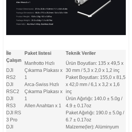
İle
Paket listesi
Teknik Veriler
Çalışın
Manfrotto Hızlı
Ürün Boyutları: 135 x 49,5 x
DJI
Çıkarma Plakası x
30 mm / 5,3 x 2,0 x 1,2 inç
RS2
1
Paket Boyutları: 155,0 x 81,5
DJI
Arca-Swiss Hızlı
x 42,0 mm / 6,1 x 3,2 x 1,6
RSC2
Çıkarma Plakası x
inç
DJI
1
Ürün Ağırlığı: 140.0 ± 5.0g /
RS3
Allen Anahtarı x 1
4.9 ± 0.17oz
DJI RS
Paket Ağırlığı: 190.0 ± 5.0g /
3 Pro
6.7 ± 0.17oz
DJI
Malzeme(ler): Alüminyum