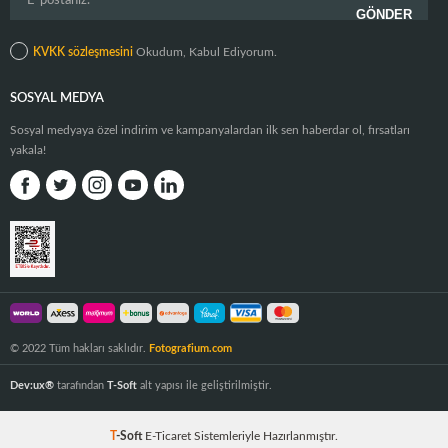
KVKK sözleşmesini
Okudum, Kabul Ediyorum.
SOSYAL MEDYA
Sosyal medyaya özel indirim ve kampanyalardan ilk sen haberdar ol, fırsatları
yakala!
© 2022 Tüm hakları saklıdır.
Fotografium.com
Dev:ux®
tarafından
T-Soft
alt yapısı ile geliştirilmiştir.
T
-Soft
E-Ticaret
Sistemleriyle Hazırlanmıştır.