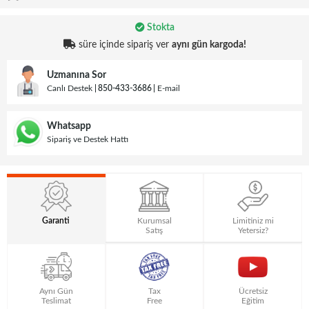
Stokta
süre içinde sipariş ver
aynı gün kargoda!
Uzmanına Sor
Canlı Destek
850-433-3686
E-mail
Whatsapp
Sipariş ve Destek Hattı
Garanti
Kurumsal
Limitiniz mi
Satış
Yetersiz?
Aynı Gün
Tax
Ücretsiz
Teslimat
Free
Eğitim