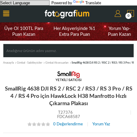
Powered by
Translate
0
Üye Ol 100TL Para
Her Alışverişinde %1
Yorum Yap-
Puan Kazan
Extra Para Puan
Puan Kazan
Anasayfa
Gimbal - Sabitleyiciler
Gimbal Aksesuarları
SmallRig 4638 DJI RS 2 / RSC 2 / RS3 / RS 3 Pro / RS 
SmallRig 4638 DJI RS 2 / RSC 2 / RS3 / RS 3 Pro / RS
4 / RS 4 Pro için HawkLock H38 Manfrotto Hızlı
Çıkarma Plakası
T27376
FDCA68587
0 Değerlendirme
Yorum Yaz