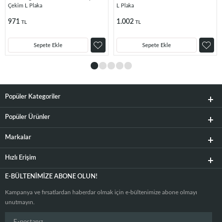
Çekim L Plaka
L Plaka
971
1.002
TL
TL
Sepete Ekle
Sepete Ekle
Popüler Kategoriler
Popüler Ürünler
Markalar
Hızlı Erişim
E-BÜLTENIMIZE ABONE OLUN!
Kampanya ve fırsatlardan haberdar olmak için e-bültenimize abone olmayı
unutmayın.