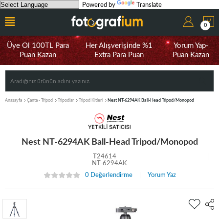
Powered by
Translate
0
Üye Ol 100TL Para
Her Alışverişinde %1
Yorum Yap-
Puan Kazan
Extra Para Puan
Puan Kazan
Anasayfa
Çanta - Tripod
Tripodlar
Tripod Kitleri
Nest NT-6294AK Ball-Head Tripod/Monopod
Nest NT-6294AK Ball-Head Tripod/Monopod
T24614
NT-6294AK
0 Değerlendirme
Yorum Yaz