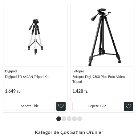
Digipod
Fotopro
Digipod TR 662AN Tripod Kiti
Fotopro Digi-9300 Plus Foto-Video
Tripod
1.649
1.428
TL
TL
Sepete Ekle
Sepete Ekle
Kategoride Çok Satılan Ürünler