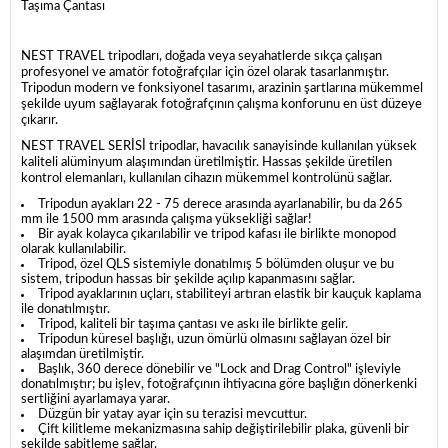
Taşıma Çantası
NEST TRAVEL tripodları, doğada veya seyahatlerde sıkça çalışan
profesyonel ve amatör fotoğrafçılar için özel olarak tasarlanmıştır.
Tripodun modern ve fonksiyonel tasarımı, arazinin şartlarına mükemmel
şekilde uyum sağlayarak fotoğrafçının çalışma konforunu en üst düzeye
çıkarır.
NEST TRAVEL SERİSİ tripodlar, havacılık sanayisinde kullanılan yüksek
kaliteli alüminyum alaşımından üretilmiştir. Hassas şekilde üretilen
kontrol elemanları, kullanılan cihazın mükemmel kontrolünü sağlar.
Tripodun ayakları 22 - 75 derece arasında ayarlanabilir, bu da 265
mm ile 1500 mm arasında çalışma yüksekliği sağlar!
Bir ayak kolayca çıkarılabilir ve tripod kafası ile birlikte monopod
olarak kullanılabilir.
Tripod, özel QLS sistemiyle donatılmış 5 bölümden oluşur ve bu
sistem, tripodun hassas bir şekilde açılıp kapanmasını sağlar.
Tripod ayaklarının uçları, stabiliteyi artıran elastik bir kauçuk kaplama
ile donatılmıştır.
Tripod, kaliteli bir taşıma çantası ve askı ile birlikte gelir.
Tripodun küresel başlığı, uzun ömürlü olmasını sağlayan özel bir
alaşımdan üretilmiştir.
Başlık, 360 derece dönebilir ve "Lock and Drag Control" işleviyle
donatılmıştır; bu işlev, fotoğrafçının ihtiyacına göre başlığın dönerkenki
sertliğini ayarlamaya yarar.
Düzgün bir yatay ayar için su terazisi mevcuttur.
Çift kilitleme mekanizmasına sahip değiştirilebilir plaka, güvenli bir
şekilde sabitleme sağlar.