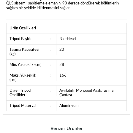
QLS sistemi, sabitleme elemanını 90 derece döndürerek bölümlerin
sağlam bir şekilde kilitlenmesini sağlar.
Ürün Özellikleri
Tripod Başlık
:
Ball-Head
Taşıma Kapasitesi
:
20
(kg)
Min. Yükseklik (cm)
:
28
Maks. Yükseklik
:
166
(cm)
Diğer Tripod
:
Ayrılabilir Monopod Ayak,Taşıma
Özellikleri
Çantası
Tripod Materyal
:
Alüminyum
Benzer Ürünler