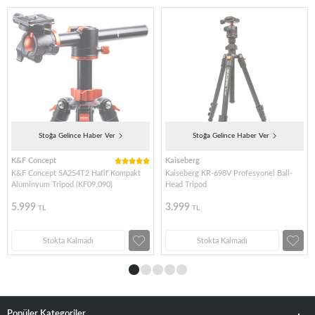
Stoğa Gelince Haber Ver
Stoğa Gelince Haber Ver
K&F Concept
Kaiseberg
K&F Concept SA254T2 Hafif Kompakt
Kaiseberg KR-698V Profesyonel Ball-
Alüminyum Tripod (KF09.090)
Head Tripod
5.999
3.999
TL
TL
Stokta Kalmadı
Stokta Kalmadı
Popüler Kategoriler