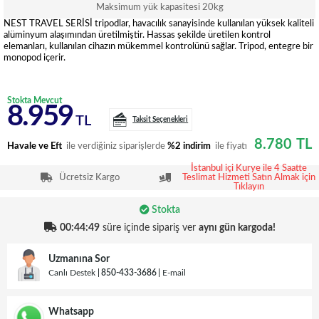
Maksimum yük kapasitesi 20kg
NEST TRAVEL SERİSİ tripodlar, havacılık sanayisinde kullanılan yüksek kaliteli
alüminyum alaşımından üretilmiştir. Hassas şekilde üretilen kontrol
elemanları, kullanılan cihazın mükemmel kontrolünü sağlar. Tripod, entegre bir
monopod içerir.
Stokta Mevcut
8.959
TL
Taksit Seçenekleri
8.780
TL
Havale ve Eft
ile verdiğiniz siparişlerde
%2 indirim
ile fiyatı
İstanbul içi Kurye ile 4 Saatte
Ücretsiz Kargo
Teslimat Hizmeti Satın Almak için
Tıklayın
Stokta
00:44:49
süre içinde sipariş ver
aynı gün kargoda!
Uzmanına Sor
Canlı Destek
850-433-3686
E-mail
Whatsapp