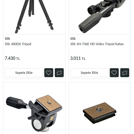
Slik
Slik
Slik 400DX Tripod
Slik SH-736E HD Video Tripod Kafası
7.430
3.011
TL
TL
Sepete Ekle
Sepete Ekle