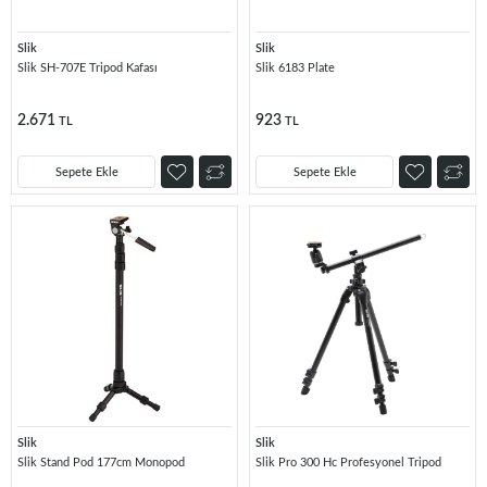
Slik
Slik
Slik SH-707E Tripod Kafası
Slik 6183 Plate
2.671
923
TL
TL
Sepete Ekle
Sepete Ekle
Slik
Slik
Slik Stand Pod 177cm Monopod
Slik Pro 300 Hc Profesyonel Tripod