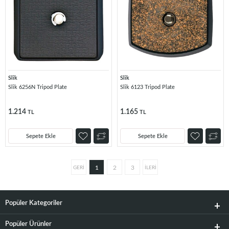
Slik
Slik
Slik 6256N Tripod Plate
Slik 6123 Tripod Plate
1.214
1.165
TL
TL
Sepete Ekle
Sepete Ekle
1
2
3
Popüler Kategoriler
Popüler Ürünler