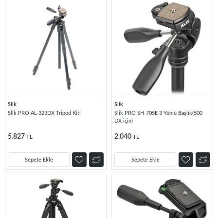
Slik
Slik
Slik PRO AL-323DX Tripod Kiti
Slik PRO SH-705E 3 Yönlü Başlık(500
DX için)
5.827
2.040
TL
TL
Sepete Ekle
Sepete Ekle