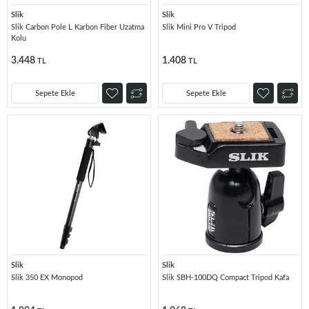
Slik
Slik
Slik Carbon Pole L Karbon Fiber Uzatma
Slik Mini Pro V Tripod
Kolu
3.448
1.408
TL
TL
Sepete Ekle
Sepete Ekle
Slik
Slik
Slik 350 EX Monopod
Slik SBH-100DQ Compact Tripod Kafa