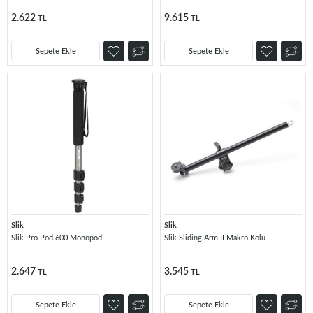
2.622
9.615
TL
TL
Sepete Ekle
Sepete Ekle
Slik
Slik
Slik Pro Pod 600 Monopod
Slik Sliding Arm II Makro Kolu
2.647
3.545
TL
TL
Sepete Ekle
Sepete Ekle