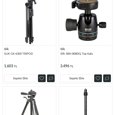
Slik
Slik
SLIK GX-6300 TRIPOD
Slik SBH-808DQ Top Kafa
1.603
3.496
TL
TL
Sepete Ekle
Sepete Ekle