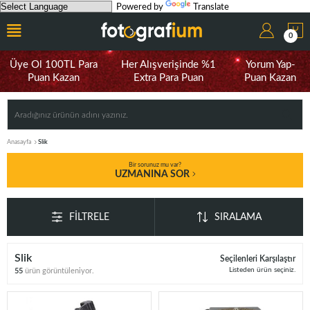
Powered by
Translate
0
Üye Ol 100TL Para
Her Alışverişinde %1
Yorum Yap-
Puan Kazan
Extra Para Puan
Puan Kazan
Anasayfa
Slik
Bir sorunuz mu var?
UZMANINA SOR
FILTRELE
SIRALAMA
Slik
Seçilenleri Karşılaştır
Listeden ürün seçiniz.
55
ürün görüntüleniyor.