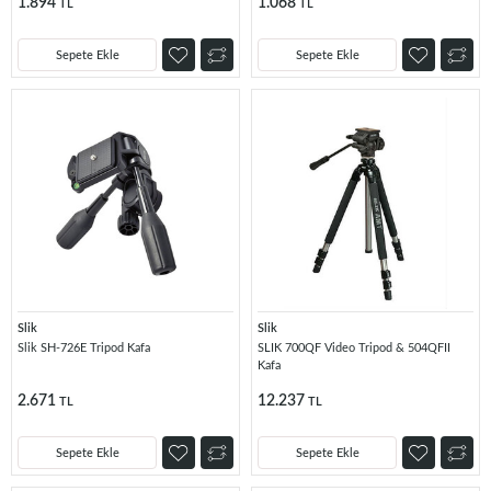
1.894
1.068
TL
TL
Sepete Ekle
Sepete Ekle
Slik
Slik
Slik SH-726E Tripod Kafa
SLIK 700QF Video Tripod & 504QFII
Kafa
2.671
12.237
TL
TL
Sepete Ekle
Sepete Ekle