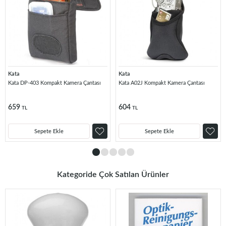
Kata
Kata
Kata DP-403 Kompakt Kamera Çantası
Kata A02J Kompakt Kamera Çantası
659
604
TL
TL
Sepete Ekle
Sepete Ekle
Kategoride Çok Satılan Ürünler