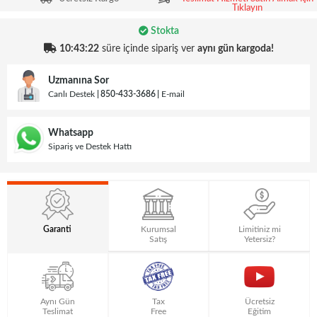
Tıklayın
Stokta
10:43:22
süre içinde sipariş ver
aynı gün kargoda!
Uzmanına Sor
Canlı Destek
850-433-3686
E-mail
Whatsapp
Sipariş ve Destek Hattı
Garanti
Kurumsal
Limitiniz mi
Satış
Yetersiz?
Aynı Gün
Tax
Ücretsiz
Teslimat
Free
Eğitim