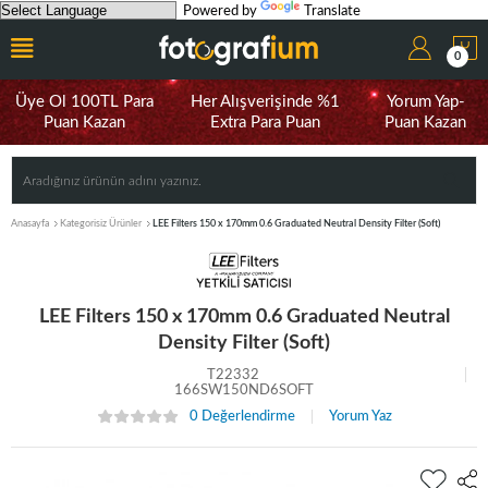
Powered by
Translate
0
Üye Ol 100TL Para
Her Alışverişinde %1
Yorum Yap-
Puan Kazan
Extra Para Puan
Puan Kazan
Anasayfa
Kategorisiz Ürünler
LEE Filters 150 x 170mm 0.6 Graduated Neutral Density Filter (Soft)
LEE Filters 150 x 170mm 0.6 Graduated Neutral
Density Filter (Soft)
T22332
166SW150ND6SOFT
0 Değerlendirme
Yorum Yaz