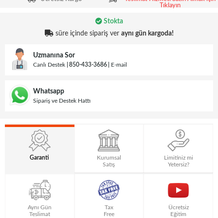
Tıklayın
Stokta
süre içinde sipariş ver
aynı gün kargoda!
Uzmanına Sor
Canlı Destek
850-433-3686
E-mail
Whatsapp
Sipariş ve Destek Hattı
Garanti
Kurumsal
Limitiniz mi
Satış
Yetersiz?
Aynı Gün
Tax
Ücretsiz
Teslimat
Free
Eğitim