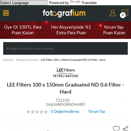
Powered by
Translate
0
Üye Ol 100TL Para
Her Alışverişinde %1
Yorum Yap-
Puan Kazan
Extra Para Puan
Puan Kazan
Anasayfa
Kategorisiz Ürünler
LEE Filters 100 x 150mm Graduated ND 0.6 Filter - Hard
LEE Filters 100 x 150mm Graduated ND 0.6 Filter -
Hard
T22230
16606NDGRADHARD
0 Değerlendirme
Yorum Yaz