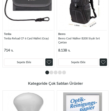
Tenba
Benro
Tenba Reload CF 6 Card Wallet (Gray)
Benro Cool Walker B200 Siyah Sırt
Çantası
714
8.138
TL
TL
Sepete Ekle
Sepete Ekle
Kategoride Çok Satılan Ürünler