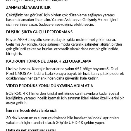
derinliğine sahip görüntüler oluşturur.
ZAHMETSİZ YARATICILIK
Çektiğiniz her görüntü için birden çok düzenleme sağlayan yaratıcı
basamaklamadan ilham alın. Yaratıcı Asistan ve Gelişmiş A+ zor işleri
sizin yerinize yapar. Sadece en sevdiğiniz efekti seçin.
DÜŞÜK IŞIKTA GÜÇLÜ PERFORMANS
Büyük APS-C boyutlu sensör, düşük ışıkta mükemmel çekim sunar.
Gelişmiş A+ içinde, gece sahnesi modu karanlık sahneleri algılar, birden
çok görüntü çeker ve bunları otomatik olarak daha net bir görüntüde
birleştirir.
KADRAJIN TÜMÜNDE DAHA HIZLI ODAKLAMA
Hızlı ve hassas. Kadrajın kenarlarına yakın 651 bölge boyunca5. Dual
Pixel CMOS AF II, daha fazla konuyu büyük bir hızla tanıyıp takip ederek
odaklanmayı her zamankinden daha güvenilir hale getirir.
VİDEO PRODÜKSİYONU DÜNYASINA ADIM ATIN
EOS R50, 4K filmlerden kristal netliğinde canlı yayınlara kadar sosyal
içeriğinize yaratıcı incelik katmak için sınıfının lideri video özelliklerini bir
araya getirir.
İşin sırrı küçük detaylarda gizli
30 dakikadan uzun süren çekimlerde bile hareket halindeki ayrıntıları
yakalamak için standart olarak 30p'de UHD 4K çekim yapın.
Daha da net görüntüler sağlar