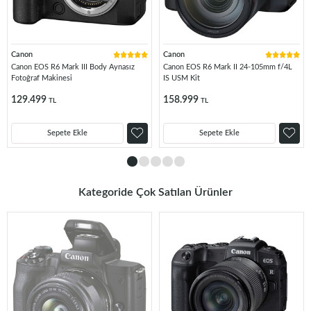
Canon
Canon
Canon EOS R6 Mark III Body Aynasız
Canon EOS R6 Mark II 24-105mm f/4L
Fotoğraf Makinesi
IS USM Kit
129.499
158.999
TL
TL
Sepete Ekle
Sepete Ekle
Kategoride Çok Satılan Ürünler