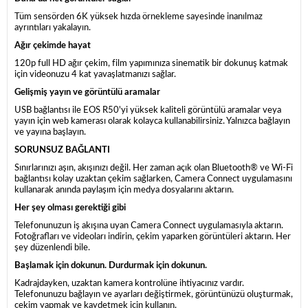
Tüm sensörden 6K yüksek hızda örnekleme sayesinde inanılmaz
ayrıntıları yakalayın.
Ağır çekimde hayat
120p full HD ağır çekim, film yapımınıza sinematik bir dokunuş katmak
için videonuzu 4 kat yavaşlatmanızı sağlar.
Gelişmiş yayın ve görüntülü aramalar
USB bağlantısı ile EOS R50'yi yüksek kaliteli görüntülü aramalar veya
yayın için web kamerası olarak kolayca kullanabilirsiniz. Yalnızca bağlayın
ve yayına başlayın.
SORUNSUZ BAĞLANTI
Sınırlarınızı aşın, akışınızı değil. Her zaman açık olan Bluetooth® ve Wi-Fi
bağlantısı kolay uzaktan çekim sağlarken, Camera Connect uygulamasını
kullanarak anında paylaşım için medya dosyalarını aktarın.
Her şey olması gerektiği gibi
Telefonunuzun iş akışına uyan Camera Connect uygulamasıyla aktarın.
Fotoğrafları ve videoları indirin, çekim yaparken görüntüleri aktarın. Her
şey düzenlendi bile.
Başlamak için dokunun. Durdurmak için dokunun.
Kadrajdayken, uzaktan kamera kontrolüne ihtiyacınız vardır.
Telefonunuzu bağlayın ve ayarları değiştirmek, görüntünüzü oluşturmak,
çekim yapmak ve kaydetmek için kullanın.