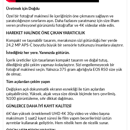
Üretmek için Doğdu
Özel bir fotoğraf makinesi ile içeriğinizin öne çıkmasını sağlayın ve
yaratıcılığınızın sınırlarını aşın. Daha fazlasını yaratmanız için size ilham
veren profesyonel görünümlü fotoğraflar ve 4K videolar elde edin.
HAREKET HALİNDE ÖNE ÇIKAN YARATICILIK
Kompakt ve taşınabilir tasarım, merakınızın sizi götürdüğü her yerde
24,2 MP APS-C boyutlu büyük bir sensörle tutkunuzu insanlara ulaştırır.
İstediğiniz her yere. Yanınızda götürün.
İçerik üreticiler için tasarlanan kompakt tasarım ve doğal tutuş,
dilediğiniz gibi çekim yapmayı kolaylaştırır. Sizi engellemeyecek bir
fotoğraf makinesi seçin. Yalnızca 375 gram ağırlığıyla EOS R50 size yük
de olmaz.
Tüm açılardan çekim yapın
Değişken açılı dokunmatik ekranın esnekliği ile tüm açılardan
çalışabilirsiniz. Yüksek, alçak veya size dönük biçimde ters çevrilmiş.
%100 görüntüleme, sıfır dikkat dağılması.
GÜNLERCE DAHA İYİ KAYIT KALİTESİ
6K'dan yüksek örneklemeli UHD 4K 30p video ve video başına
maksimum 1 saat2 kayıt süresi ile film yapım becerilerinizi üstün
ayrıntılar kullanarak geliştirin. Hem nitelik hem de nicelik sunar.