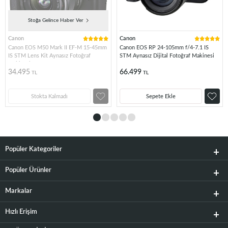
Stoğa Gelince Haber Ver
Canon
Canon
Canon EOS M50 Mark II EF-M 15-45mm
Canon EOS RP 24-105mm f/4-7.1 IS
IS STM Lens Kit Aynasız Fotoğraf
STM Aynasız Dijital Fotoğraf Makinesi
Makinesi
34.495
66.499
TL
TL
Stokta Kalmadı
Sepete Ekle
Popüler Kategoriler
Popüler Ürünler
Markalar
Hızlı Erişim