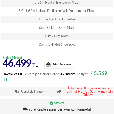
2,36m Noktalı Elektronik Vizör
3,0" 1,62m Noktalı Değişken Açılı Dokunmatik Ekran
15 fps Elektronik Shutter
Yakın Çekim Demo Modu
Dikey Film Modu
Çok İşlevli Hot Shoe Yuva
Stokta Mevcut
46.499
TL
Taksit Seçenekleri
45.569
Havale ve Eft
ile verdiğiniz siparişlerde
%2 indirim
ile fiyatı
TL
İstanbul içi Kurye ile 4 Saatte
Ücretsiz Kargo
Teslimat Hizmeti Satın Almak için
Tıklayın
Stokta
süre içinde sipariş ver
aynı gün kargoda!