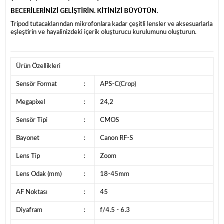
BECERİLERİNİZİ GELİŞTİRİN. KİTİNİZİ BÜYÜTÜN.
Tripod tutacaklarından mikrofonlara kadar çeşitli lensler ve aksesuarlarla
eşleştirin ve hayalinizdeki içerik oluşturucu kurulumunu oluşturun.
Ürün Özellikleri
Sensör Format
:
APS-C(Crop)
Megapixel
:
24,2
Sensör Tipi
:
CMOS
Bayonet
:
Canon RF-S
Lens Tip
:
Zoom
Lens Odak (mm)
:
18-45mm
AF Noktası
:
45
Diyafram
:
f/4.5 - 6.3