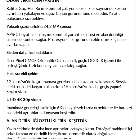
ÖDÜN VERMEDEN YARATIN
Kalite. Güç. Hız. Bu mükemmel çok yönlü özellikler sayesinde keskin
ayrıntıları yakalayın ve eşsiz Canon görünümünü elde edin. Yaratıcı
buluşunuz sizi bekliyor.
Yüksek çözünürlüklü 24,2 MP sensör
APS-C boyutlu sensör, mükemmel görüntü kalitesi ve alan derinliği
üzerinde kontrol sağlar. Profesyonel bir görünüm elde etmek için ince
ayarlar yapın.
Sizden daha hızlı odaklanır
Dual Pixel CMOS Otomatik Odaklama II, güçlü DIGIC X işlemci ile
birleştiğinde hızlı konu algılama ve takip sağlar.
Hızlı sürekli çekim
12 kare/sn'de kaçırılmaması gereken daha fazla an yakalayın3. Sessiz
elektronik deklanşör kullanırken 15 kare/sn'ye kadar geçiş yapın4.
Seçim sizin.
UHD 4K 30p video
İnanılmaz gerçekçi kalite için 6K'dan yüksek hızda örnekleme ile hareket
halindeki ayrıntıların dünyasını keşfedin.
ALAN DERİNLİĞİ ÖZELLİKLERİNİ KEŞFEDİN
Yakın çekimlerle daha ince ayrıntıları ortaya çıkarın. Fotoğraf makinesi içi
odak tarama ve derinlik birleştirme, otomatik olarak doğal alan