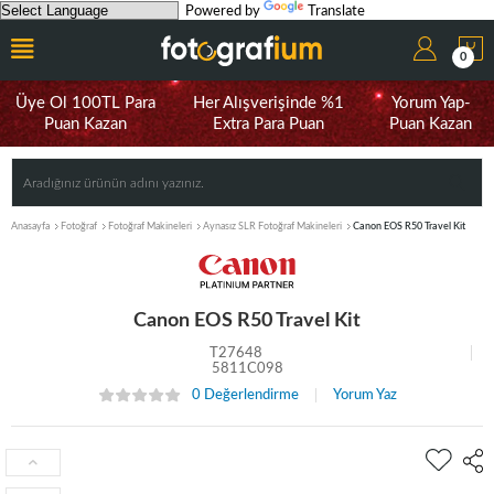
Powered by
Translate
0
Üye Ol 100TL Para
Her Alışverişinde %1
Yorum Yap-
Puan Kazan
Extra Para Puan
Puan Kazan
Anasayfa
Fotoğraf
Fotoğraf Makineleri
Aynasız SLR Fotoğraf Makineleri
Canon EOS R50 Travel Kit
Canon EOS R50 Travel Kit
T27648
5811C098
0 Değerlendirme
Yorum Yaz