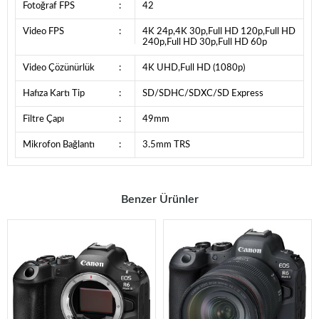
Fotoğraf FPS
:
42
Video FPS
:
4K 24p,4K 30p,Full HD 120p,Full HD
240p,Full HD 30p,Full HD 60p
Video Çözünürlük
:
4K UHD,Full HD (1080p)
Hafıza Kartı Tip
:
SD/SDHC/SDXC/SD Express
Filtre Çapı
:
49mm
Mikrofon Bağlantı
:
3.5mm TRS
Benzer Ürünler