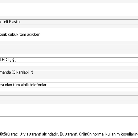
teli Plastik
kopik çubuk tam açıkken)
LED Işığı)
nda (Çıkarılabilir)
ı olan tüm akıllı telefonlar
bütörü
aracılığıyla garanti altındadır. Bu garanti, ürünün normal kullanım koşulla