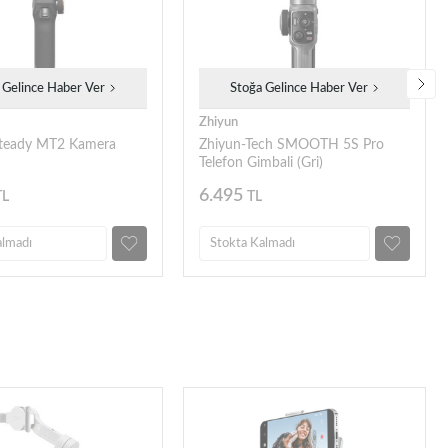
 Gelince Haber Ver
Stoğa Gelince Haber Ver
Zhiyun
teady MT2 Kamera
Zhiyun-Tech SMOOTH 5S Pro
Telefon Gimbali (Gri)
6.495
TL
TL
almadı
Stokta Kalmadı