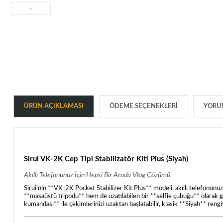
ÜRÜN AÇIKLAMASI
ÖDEME SEÇENEKLERI
YORUM
Sirui VK-2K Cep Tipi Stabilizatör Kiti Plus (Siyah)
Akıllı Telefonunuz İçin Hepsi Bir Arada Vlog Çözümü
Sirui'nin **VK-2K Pocket Stabilizer Kit Plus** modeli, akıllı telefonunuzl
**masaüstü tripodu** hem de uzatılabilen bir **selfie çubuğu** olarak gör
kumandası** ile çekimlerinizi uzaktan başlatabilir, klasik **Siyah** reng