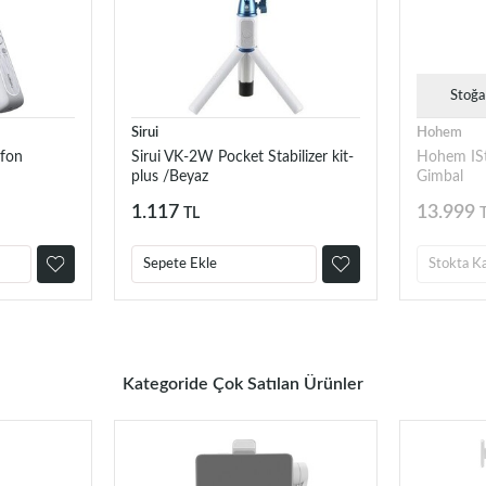
Stoğa
Sirui
Hohem
efon
Sirui VK-2W Pocket Stabilizer kit-
Hohem IS
plus /Beyaz
Gimbal
1.117
13.999
TL
Sepete Ekle
Stokta K
Kategoride Çok Satılan Ürünler