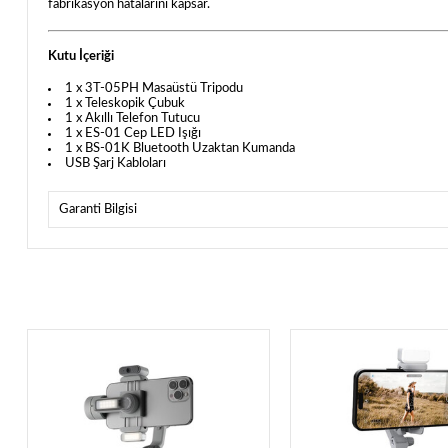
fabrikasyon hatalarını kapsar.
Kutu İçeriği
1 x 3T-05PH Masaüstü Tripodu
1 x Teleskopik Çubuk
1 x Akıllı Telefon Tutucu
1 x ES-01 Cep LED Işığı
1 x BS-01K Bluetooth Uzaktan Kumanda
USB Şarj Kabloları
Garanti Bilgisi