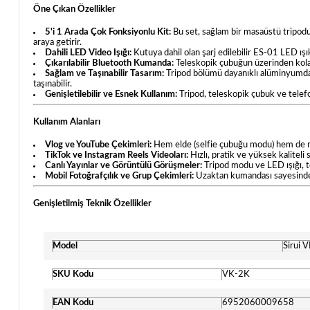
Öne Çıkan Özellikler
5'i 1 Arada Çok Fonksiyonlu Kit:
Bu set, sağlam bir masaüstü tripodu, 
araya getirir.
Dahili LED Video Işığı:
Kutuya dahil olan şarj edilebilir ES-01 LED ış
Çıkarılabilir Bluetooth Kumanda:
Teleskopik çubuğun üzerinden kolay
Sağlam ve Taşınabilir Tasarım:
Tripod bölümü dayanıklı alüminyumdan 
taşınabilir.
Genişletilebilir ve Esnek Kullanım:
Tripod, teleskopik çubuk ve telefon
Kullanım Alanları
Vlog ve YouTube Çekimleri:
Hem elde (selfie çubuğu modu) hem de mas
TikTok ve Instagram Reels Videoları:
Hızlı, pratik ve yüksek kaliteli s
Canlı Yayınlar ve Görüntülü Görüşmeler:
Tripod modu ve LED ışığı, te
Mobil Fotoğrafçılık ve Grup Çekimleri:
Uzaktan kumandası sayesinde, g
Genişletilmiş Teknik Özellikler
Model
Sirui 
SKU Kodu
VK-2K
EAN Kodu
6952060009658