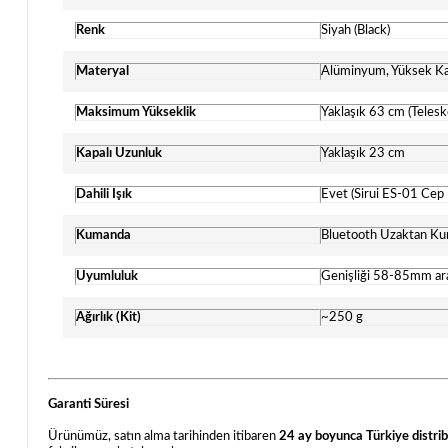
Renk
Siyah (Black)
Materyal
Alüminyum, Yüksek Kali
Maksimum Yükseklik
Yaklaşık 63 cm (Teles
Kapalı Uzunluk
Yaklaşık 23 cm
Dahili Işık
Evet (Sirui ES-01 Cep 
Kumanda
Bluetooth Uzaktan Kuma
Uyumluluk
Genişliği 58-85mm aras
Ağırlık (Kit)
~250 g
Garanti Süresi
Ürünümüz, satın alma tarihinden itibaren
24 ay boyunca Türkiye distri