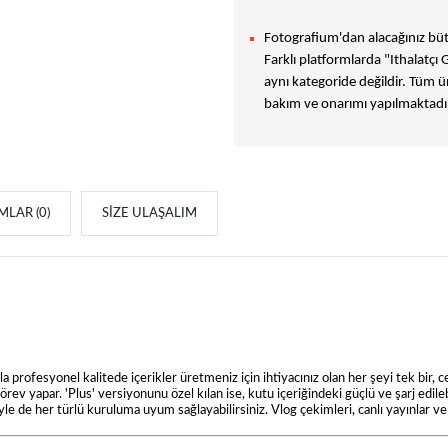
Fotografium'dan alacağınız bütü
Farklı platformlarda "Ithalatçı 
aynı kategoride değildir. Tüm ür
bakım ve onarımı yapılmaktadır
LAR (0)
SIZE ULAŞALIM
a profesyonel kalitede içerikler üretmeniz için ihtiyacınız olan her şeyi tek bir, 
ev yapar. 'Plus' versiyonunu özel kılan ise, kutu içeriğindeki güçlü ve şarj edileb
iyle de her türlü kuruluma uyum sağlayabilirsiniz. Vlog çekimleri, canlı yayınlar v