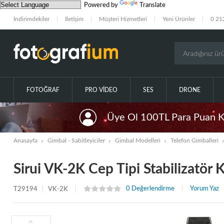
Powered by
Translate
İndirimdekiler
İletişim
Müşteri Hizmetleri
Yeni Ürünler
0 21
FOTOĞRAF
PRO VIDEO
SES
DRONE
Üye Ol 100TL Para Puan 
Anasayfa
Gimbal - Sabitleyiciler
Gimbal Modelleri
Telefon Gimballeri
Sirui VK-2K Cep Tipi Stabilizatör K
0 Değerlendirme
Yorum Yaz
T29194
VK-2K