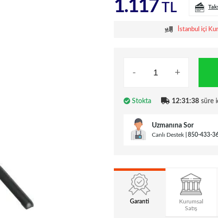
1.117
TL
Tak
İstanbul içi Ku
-
+
Stokta
12:31:37
süre i
Uzmanına Sor
Canlı Destek
850-433-3
Garanti
Kurumsal
Satış