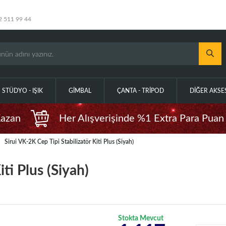
2 511 99 44
STÜDYO - IŞIK
GIMBAL
ÇANTA - TRIPOD
DIĞER AKS
Kazan
Her Alışverişinde %1 Extra Para Puan
Sirui VK-2K Cep Tipi Stabilizatör Kiti Plus (Siyah)
iti Plus (Siyah)
Stokta Mevcut