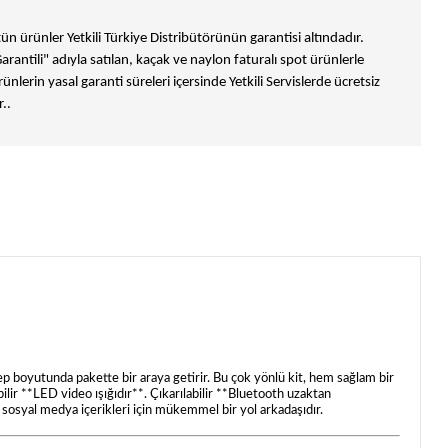
n ürünler Yetkili Türkiye Distribütörünün garantisi altındadır.
Garantili" adıyla satılan, kaçak ve naylon faturalı spot ürünlerle
ünlerin yasal garanti süreleri içersinde Yetkili Servislerde ücretsiz
..
cep boyutunda pakette bir araya getirir. Bu çok yönlü kit, hem sağlam bir
ilir **LED video ışığıdır**. Çıkarılabilir **Bluetooth uzaktan
e sosyal medya içerikleri için mükemmel bir yol arkadaşıdır.