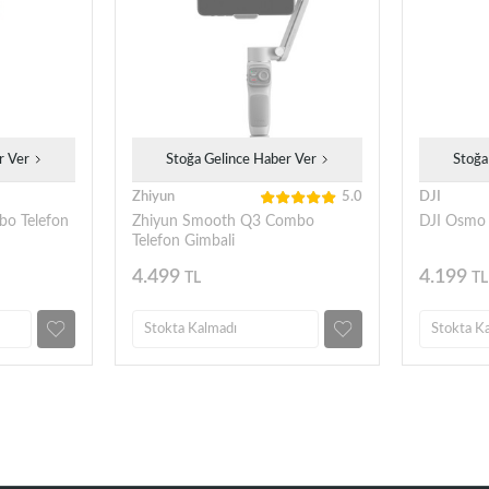
r Ver
Stoğa Gelince Haber Ver
Stoğa
Zhiyun
5.0
DJI
o Telefon
Zhiyun Smooth Q3 Combo
DJI Osmo 
Telefon Gimbali
4.499
4.199
TL
TL
Stokta Kalmadı
Stokta K