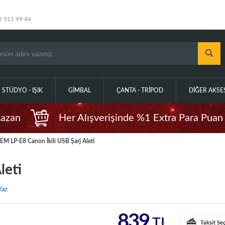
2 511 99 44
STÜDYO - IŞIK
GIMBAL
ÇANTA - TRIPOD
DIĞER AKS
Kazan
Her Alışverişinde %1 Extra Para Puan
EM LP-E8 Canon İkili USB Şarj Aleti
leti
Yaz
839
TL
Taksit Se