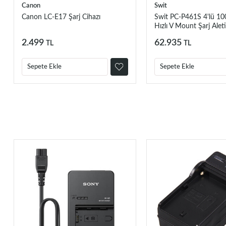
Canon
Swit
Canon LC-E17 Şarj Cihazı
Swit PC-P461S 4'lü 1
Hızlı V Mount Şarj Aleti
2.499
62.935
TL
TL
Sepete Ekle
Sepete Ekle