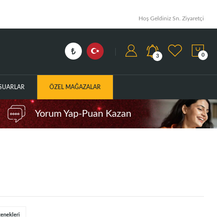
Hoş Geldiniz Sn. Ziyaretçi
0
3
ESUARLAR
ÖZEL MAĞAZALAR
Yorum Yap-Puan Kazan
çenekleri