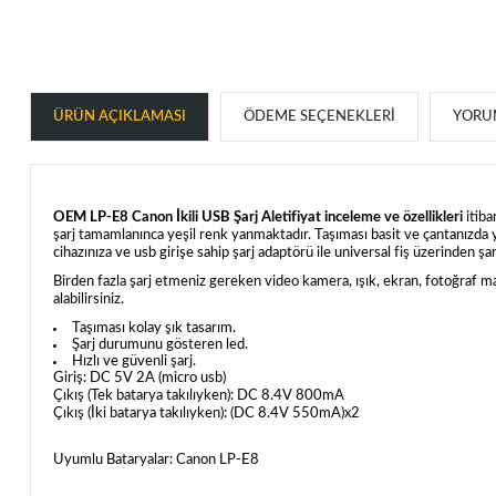
ÜRÜN AÇIKLAMASI
ÖDEME SEÇENEKLERI
YORUM
OEM LP-E8 Canon İkili USB Şarj Aletifiyat inceleme ve özellikleri
itiba
şarj tamamlanınca yeşil renk yanmaktadır. Taşıması basit ve çantanızda yer
cihazınıza ve usb girişe sahip şarj adaptörü ile universal fiş üzerinden şarj
Birden fazla şarj etmeniz gereken video kamera, ışık, ekran, fotoğraf maki
alabilirsiniz.
Taşıması kolay şık tasarım.
Şarj durumunu gösteren led.
Hızlı ve güvenli şarj.
Giriş:
DC 5V 2A (micro usb)
Çıkış (Tek batarya takılıyken):
DC 8.4V 800mA
Çıkış (İki batarya takılıyken):
(DC 8.4V 550mA)x2
Uyumlu Bataryalar:
Canon LP-E8