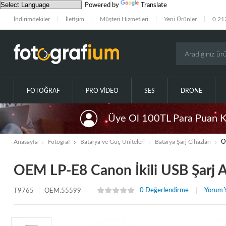
Powered by
Translate
İndirimdekiler
İletişim
Müşteri Hizmetleri
Yeni Ürünler
0 21
FOTOĞRAF
PRO VIDEO
SES
DRONE
Üye Ol 100TL Para Puan 
Anasayfa
Fotoğraf
Batarya ve Güç Üniteleri
Batarya Şarj Cihazları
O
OEM LP-E8 Canon İkili USB Şarj A
0 Değerlendirme
Yorum 
T9765
OEM.55599