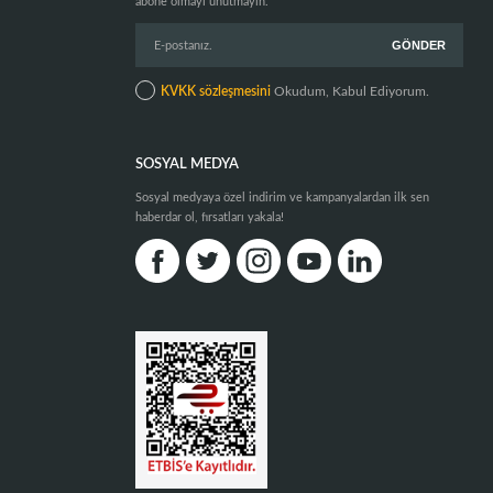
abone olmayı unutmayın.
KVKK sözleşmesini
Okudum, Kabul Ediyorum.
SOSYAL MEDYA
Sosyal medyaya özel indirim ve kampanyalardan ilk sen
haberdar ol, fırsatları yakala!