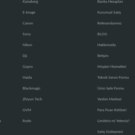
Kaiseberg
Banka Hesapları
E-Image
Kurumsal Satış
Canon
Referanslarımız
Sony
BLOG
Nikon
Hakkımızda
Dji
İletişim
Gopro
Müşteri Hizmetleri
Haida
Teknik Servis Formu
Blackmagic
Ürün İade Formu
Zhiyun Tech
Yardım Merkezi
GVM
Para Puan Rehberi
a
Rode
Limitiniz mi Yetersiz?
Satış Sözleşmesi