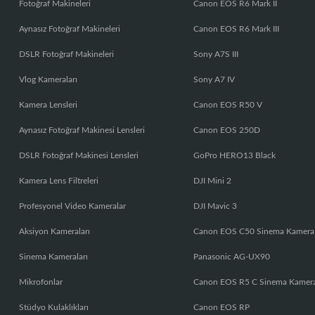
Fotoğraf Makineleri
Canon EOS R6 Mark II
Aynasız Fotoğraf Makineleri
Canon EOS R6 Mark III
DSLR Fotoğraf Makineleri
Sony A7S III
Vlog Kameraları
Sony A7 IV
Kamera Lensleri
Canon EOS R50 V
Aynasız Fotoğraf Makinesi Lensleri
Canon EOS 250D
DSLR Fotoğraf Makinesi Lensleri
GoPro HERO13 Black
Kamera Lens Filtreleri
DJI Mini 2
Profesyonel Video Kameralar
DJI Mavic 3
Aksiyon Kameraları
Canon EOS C50 Sinema Kamera
Sinema Kameraları
Panasonic AG-UX90
Mikrofonlar
Canon EOS R5 C Sinema Kamer
Stüdyo Kulaklıkları
Canon EOS RP