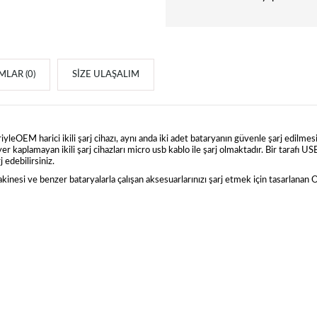
LAR (0)
SIZE ULAŞALIM
riyleOEM harici ikili şarj cihazı, aynı anda iki adet bataryanın güvenle şarj edilmesin
 kaplamayan ikili şarj cihazları micro usb kablo ile şarj olmaktadır. Bir tarafı USB
 edebilirsiniz.
nesi ve benzer bataryalarla çalışan aksesuarlarınızı şarj etmek için tasarlanan OEM