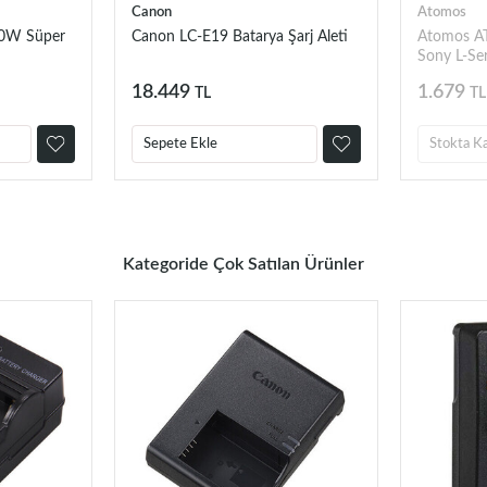
Canon
Atomos
00W Süper
Canon LC-E19 Batarya Şarj Aleti
Atomos 
Sony L-Ser
Eliminator
18.449
1.679
TL
TL
Sepete Ekle
Stokta K
Kategoride Çok Satılan Ürünler