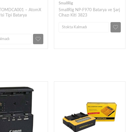
SmallRig
ATOMDCA001 – AtomX
SmallRig NP-F970 Batarya ve Şarj
isi Tipi Batarya
Cihazı Kiti 3823
Stokta Kalmadı
almadı