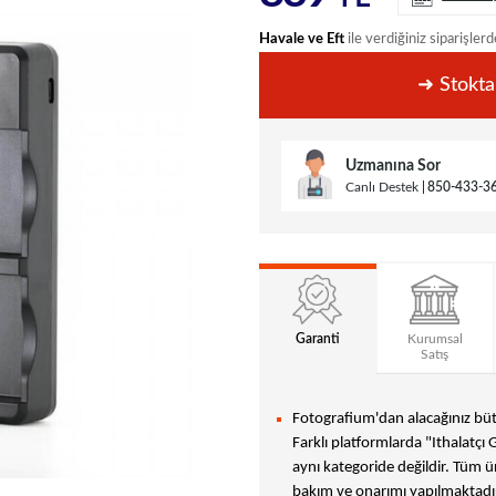
Havale ve Eft
ile verdiğiniz siparişlerd
➜ Stokta
Uzmanına Sor
Canlı Destek
850-433-3
Garanti
Kurumsal
Satış
Fotografium'dan alacağınız bütü
Farklı platformlarda "Ithalatçı 
aynı kategoride değildir. Tüm ür
bakım ve onarımı yapılmaktadır