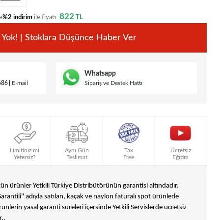
822
e
%2 indirim
ile fiyatı
TL
 Yok! | Stoklara Düşünce Haber Ver
Whatsapp
686
E-mail
Sipariş ve Destek Hattı
Limitiniz mi
Aynı Gün
Tax
Ücretsiz
Yetersiz?
Teslimat
Free
Eğitim
n ürünler Yetkili Türkiye Distribütörünün garantisi altındadır.
Garantili" adıyla satılan, kaçak ve naylon faturalı spot ürünlerle
ünlerin yasal garanti süreleri içersinde Yetkili Servislerde ücretsiz
..