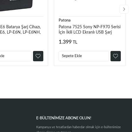
Patona
6 Batarya Şarj Cihazı,
Patona 7525 Sony NP-F970 Serisi
E6, LP-E6N, LP-E6NH,
İçin İkili LCD Ekranlı USB Şarj
-EL Orjinal Şarj Cihazı
Aleti
1.399
TL
kle
Sepete Ekle
E-BÜLTENIMIZE ABONE OLUN!
Kampanya ve fırsatlardan haberdar olmak için e-bültenimize