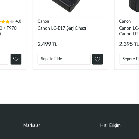
4.0
Canon
Canon
0 / F970
Canon LC-E17 Şarj Cihazı
Canon LC-E
i
Canon LP-
LP-E6P, LP
2.499
2.395
TL
TL
Sepete Ekle
Sepete E
Markalar
Hızlı Erişim