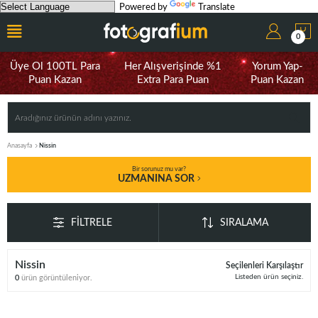
Powered by
Translate
0
Üye Ol 100TL Para
Her Alışverişinde %1
Yorum Yap-
Puan Kazan
Extra Para Puan
Puan Kazan
Anasayfa
Nissin
Bir sorunuz mu var?
UZMANINA SOR
FILTRELE
SIRALAMA
Nissin
Seçilenleri Karşılaştır
Listeden ürün seçiniz.
0
ürün görüntüleniyor.