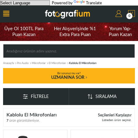
Powered by
Translate
0
Üye Ol 100TL Para
Her Alışverişinde %1
Yorum Yap-
Puan Kazan
Extra Para Puan
Puan Kazan
Anasayfa
Pro Audio
Mikrofonlar
El Mikrofonları
Kablolu El Mikrofonları
Bir sorunuz mu var?
UZMANINA SOR
FILTRELE
SIRALAMA
Kablolu El Mikrofonları
Seçilenleri Karşılaştır
Listeden ürün seçiniz.
7
ürün görüntüleniyor.