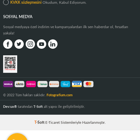
KVKK sözleşmesini
Okudum, Kabul Ediyorum.
SOSYAL MEDYA
Sosyal medyaya özel indirim ve kampanyalardan ilk sen haberdar ol, fırsatları
yakala!
© 2022 Tüm hakları saklıdır.
Fotografium.com
Dev:ux®
tarafından
T-Soft
alt yapısı ile geliştirilmiştir.
T
-Soft
E-Ticaret
Sistemleriyle Hazırlanmıştır.