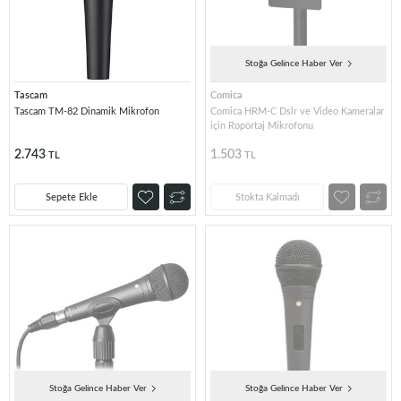
Stoğa Gelince Haber Ver
Tascam
Comica
Tascam TM-82 Dinamik Mikrofon
Comica HRM-C Dslr ve Video Kameralar
için Ropörtaj Mikrofonu
2.743
1.503
TL
TL
Sepete Ekle
Stokta Kalmadı
Stoğa Gelince Haber Ver
Stoğa Gelince Haber Ver